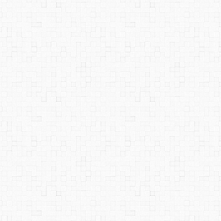
Nach oben
Links hierher
Ältere Version