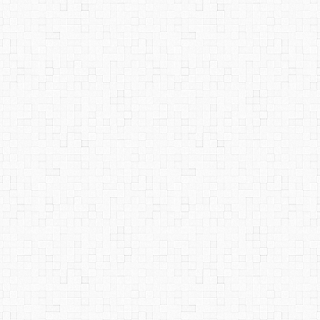
맨 위로
역링크
이전 판