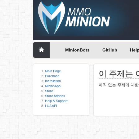
MinionBots
GitHub
Hel
이 주제는 
Main Page
Purchase
Installation
아직 없는 주제에 대
MinionApp
Store
Store Addons
Help & Support
LUA API