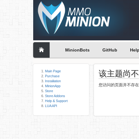
MinionBots
GitHub
Hel
该主题尚
Main Page
Purchase
Installation
您访问的页面并不存
MinionApp
Store
Store Addons
Help & Support
LUA API