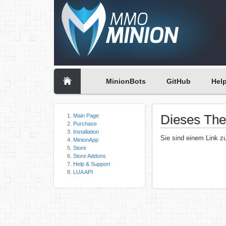
MinionBots
GitHub
Hel
Dieses Them
Main Page
Purchase
Installation
Sie sind einem Link zu
MinionApp
Store
Store Addons
Help & Support
LUA API