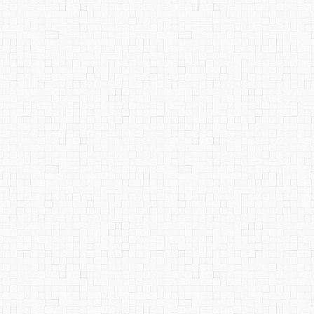
Nach oben
Links hierher
Ältere Version